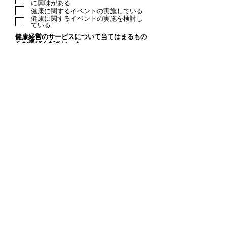
に興味がある
健康に関するイベントの実施している
健康に関するイベントの実施を検討し
ている
健康経営のサービスについて当てはまるもの
をお選びください。
*
My ケンタスの導入を検討している
既に他社のサービスを導入している
他社のサービスの導入を検討している
今のところ導入は検討していない
既に他社で導入、または検討され
ているサービスをお聞かせくださ
い。
​アンケートへのご協力ありがとうございまし
た。
プライバシーポリシー
に同意の上、お進みくだ
さい。
送信する