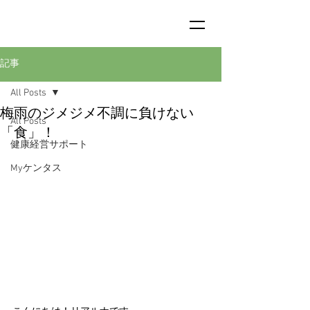
記事
All Posts
梅雨のジメジメ不調に負けない
All Posts
「食」！
健康経営サポート
Myケンタス