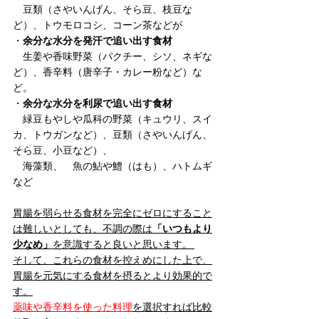
　豆類（さやいんげん、そら豆、枝豆な
ど）、トウモロコシ、コーン茶などが 
・
余分な水分を発汗で追い出す食材 
　生姜や香味野菜（パクチー、シソ、ネギな
ど）、香辛料（唐辛子・カレー粉など）な
ど。 
・
余分な水分を利尿で追い出す食材 
　緑豆もやしや瓜科の野菜（キュウリ、スイ
カ、トウガンなど）、豆類（さやいんげん、
そら豆、小豆など）、
　海藻類、　魚の鮎や鱧（はも）、ハトムギ
など 
胃腸を弱らせる食材を完全にゼロにすること
は難しいとしても、不調の際は
「いつもより
少なめ」
を意識すると良いと思います。 
そして、これらの食材を控えめにした上で、
胃腸を元気にする食材を摂るとより効果的で
す。
薬味や香辛料を使った料理
を選択すれば比較