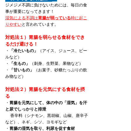
ジメジメ不調に負けないためには、毎日の食
事が重要になってきます！ 
湿気による不調は
胃腸が弱っている
時に起こ
りやすい
と言われています。 
対処法１）胃腸を弱らせる食材をでき
るだけ避ける！
・
「冷たいもの」
（アイス、ジュース、ビー
ルなど） 
・
「生もの」
（刺身、生野菜、果物など） 
・
「甘いもの」
（お菓子、砂糖たっぷりの飲
み物など） 
対処法２）胃腸を元気にする食材を摂
る
・
胃腸を元気にして、体の中の「湿気」を汗
と尿でしっかりと排泄
　 香辛料（シナモン、黒胡椒、山椒、唐辛子
など）、ネギ、シソ、ヨモギなど 
・
胃腸の湿気を取り、利尿を促す食材 