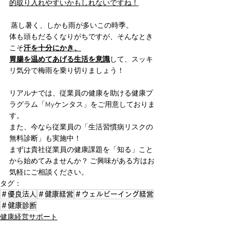
的取り入れやすい
かもしれないですね！
 蒸し暑く、しかも雨が多いこの時季。
体も頭もだるくなりがちですが、そんなとき
こそ
汗を十分にかき、
胃腸を温めてあげる生活を意識
して、スッキ
リ気分で梅雨を乗り切りましょう！
リアルナでは、従業員の健康を助ける健康プ
ラグラム「Myケンタス」をご用意しておりま
す。
また、今なら従業員の「生活習慣病リスクの
無料診断」も実施中！ 
まずは貴社従業員の健康課題を「知る」こと
から始めてみませんか？ ご興味がある方はお
気軽にご相談ください。
タグ：
＃優良法人
＃健康経営
＃ウェルビーイング経営
＃健康診断
健康経営サポート