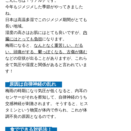
こんにちは！リアルナです。
今年もジメジメした季節がやってきました
ね。 
日本は高温多湿でこのジメジメ期間がとても
長い地域。
湿度の高さはお肌にはとても良いですが、
内
臓にはとっても負担
になります。 
梅雨になると、
なんとなく重苦しい、だる
い、頭痛がする、鬱っぽくなる、古傷が痛む
などの症状が出ることがありますが、これら
全て気圧や湿度と関係があると言われていま
す！ 
原因は自律神経の乱れ　
梅雨の時期になり気圧が低くなると、内耳の
センサーがそれを察知して、自律神経のうち
交感神経が刺激されます。 そうすると、ヒス
タミンという物質が体内で作られ、これが体
調不良の原因となるのです。 
　食でできる対処法！